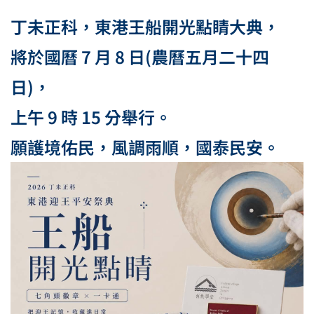
丁未正科，東港王船開光點睛大典，
將於國曆 7 月 8 日(農曆五月二十四
日)，
上午 9 時 15 分舉行。
願護境佑民，風調雨順，國泰民安。