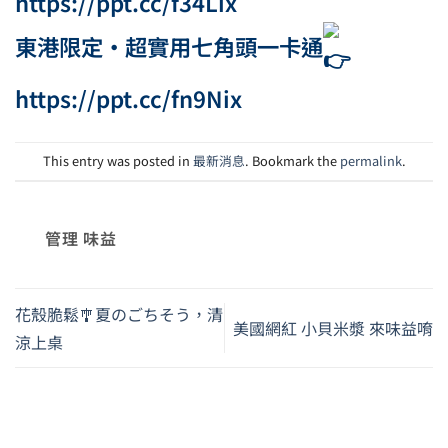
https://ppt.cc/f34Lix
東港限定・超實用七角頭一卡通
https://ppt.cc/fn9Nix
This entry was posted in
最新消息
. Bookmark the
permalink
.
管理 味益
花殼脆鬆🎐夏のごちそう，清
美國網紅 小貝米漿 來味益唷
涼上桌