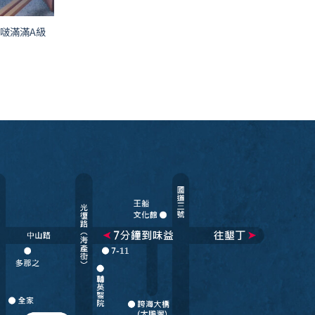
啵啵滿滿A級
目
前
價
格：
T$220。