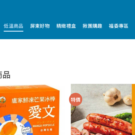
低溫商品
屏東好物
精緻禮盒
揪團購趣
福委專區
商品
特價