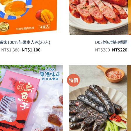
0盧家100%芒果本人冰(20入)
D02剝皮辣椒香腸
原
目
原
NT$
1,380
NT$
1,100
NT$
280
NT$
220
始
前
始
價
價
價
格：
格：
格：
NT$1,380。
NT$1,100。
NT$280。
N
特價