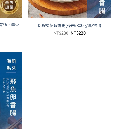
彈有勁、辛香
D05櫻花蝦香腸(芥末/300g/真空包)
原
目
NT$
280
NT$
220
目
始
前
前
價
價
價
格：
格：
格：
NT$280。
NT$220。
T$220。