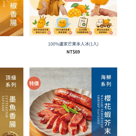
100%盧家芒果本人冰(1入)
目
NT$
69
前
價
格：
T$220。
特價