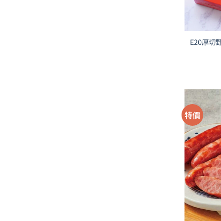
E20厚
特價