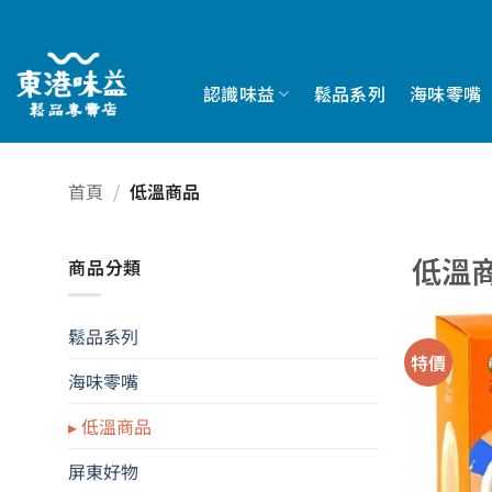
Skip
to
content
認識味益
鬆品系列
海味零嘴
首頁
/
低溫商品
低溫
商品分類
鬆品系列
特價
海味零嘴
低溫商品
屏東好物