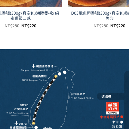
魚香腸(300g/真空包)海陸雙拼x 綿
D03飛魚卵香腸(300g/真空包)
密頂級口感
魚卵
原
目
原
NT$
280
NT$
220
NT$
280
NT$
220
始
前
始
價
價
價
格：
格：
格：
NT$280。
NT$220。
NT$280。
N