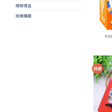
精緻禮盒
揪團購趣
D1
特價