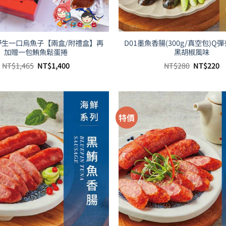
切野生一口烏魚子【兩盒/附禮盒】再
D01墨魚香腸(300g/真空包)Q
加贈一包鮪魚鬆蛋捲
黑胡椒風味
原
目
原
NT$
1,465
NT$
1,400
NT$
280
NT$
220
始
前
始
價
價
價
格：
格：
格：
NT$1,465。
NT$1,400。
NT$280。
N
特價