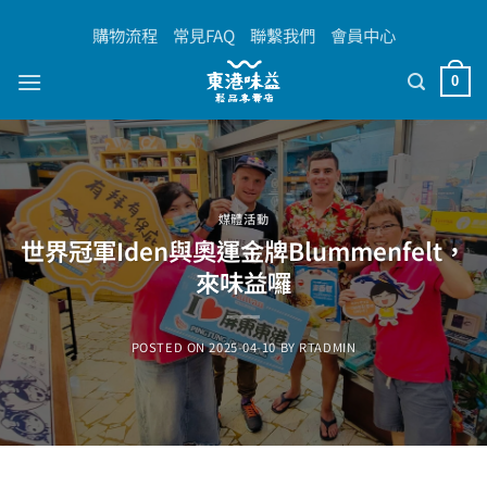
Skip
購物流程
常見FAQ
聯繫我們
會員中心
to
content
0
媒體活動
世界冠軍Iden與奧運金牌Blummenfelt，
來味益囉
POSTED ON
2025-04-10
BY
RTADMIN