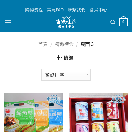
Skip
購物流程
常見FAQ
聯繫我們
會員中心
to
content
0
首頁
/
精緻禮盒
/
頁面 3
篩選