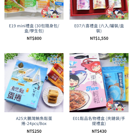
E19 mini禮盒 (30包隨身包/
E07六喜禮盒 (六入/罐裝/盒
盒/學生包)
裝)
NT$
800
NT$
1,550
A25大鵬灣鮪魚鬆蛋
E01鬆品名物禮盒 (夾鏈袋/手
捲-24pcs/Box
提禮盒)
NT$
250
NT$
430