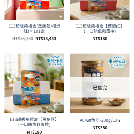
E13超級捲禮盒(黑鮪藍/櫻蝦
E13超級捲禮盒【櫻蝦紅】
紅)×101盒
(一口鮪魚鬆蛋捲)
原
目
NT$
18,180
NT$
15,453
NT$
180
始
前
價
價
格：
格：
NT$18,180。
NT$15,453。
已售完
E13超級捲禮盒【黑鮪藍】
A04旗魚筋-300g/Can
(一口鮪魚鬆蛋捲)
NT$
350
NT$
180