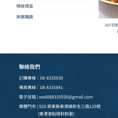
精緻禮盒
揪團購趣
A07花
聯絡我們
訂購專線｜08-8335930
傳真專線｜08-8335841
電子信箱 |
weii088335930@gmail.com
實體門市 | 928 屏東縣東港鎮新生三路129號
(東港渡船頭斜對面)