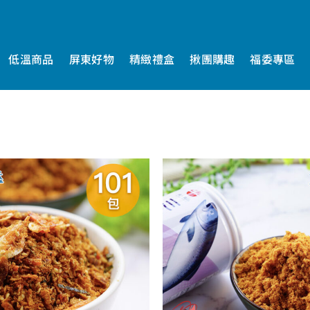
低溫商品
屏東好物
精緻禮盒
揪團購趣
福委專區