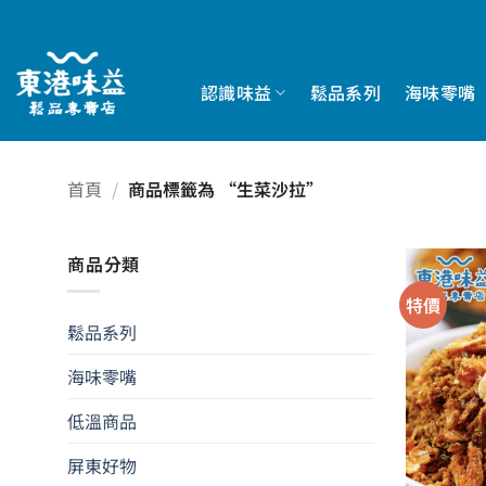
Skip
to
content
認識味益
鬆品系列
海味零嘴
首頁
/
商品標籤為 “生菜沙拉”
商品分類
特價
鬆品系列
海味零嘴
低溫商品
屏東好物