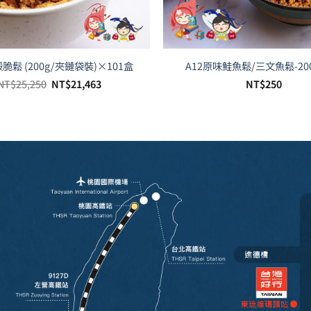
殼脆鬆 (200g/夾鏈袋裝)×101盒
A12原味鮭魚鬆/三文魚鬆-200
原
目
NT$
25,250
NT$
21,463
NT$
250
始
前
價
價
格：
格：
NT$25,250。
NT$21,463。