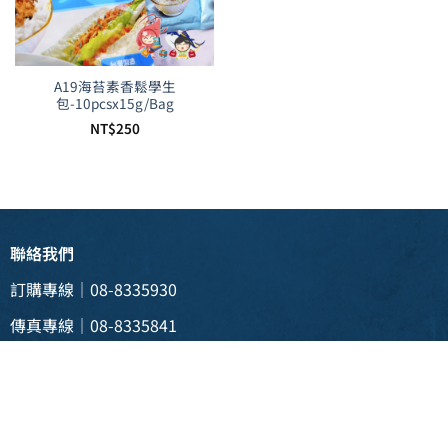
A19海苔素香鬆學生
包-10pcsx15g/Bag
NT$
250
聯絡我們
訂購專線｜08-8335930
傳真專線｜08-8335841
電子信箱 |
weii088335930@gmail.com
實體門市 | 928 屏東縣東港鎮新生三路129號
(東港渡船頭斜對面)