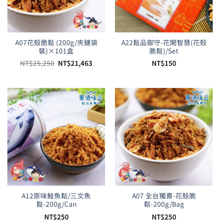
A07花殼脆鬆 (200g/夾鏈袋
A22鬆品御守-花開智慧(花殼
裝)×101盒
脆鬆)/Set
原
目
NT$
25,250
NT$
21,463
NT$
150
始
前
價
價
格：
格：
NT$25,250。
NT$21,463。
A12原味鮭魚鬆/三文魚
A07 全台獨賣-花殼脆
鬆-200g/Can
鬆-200g/Bag
NT$
250
NT$
250