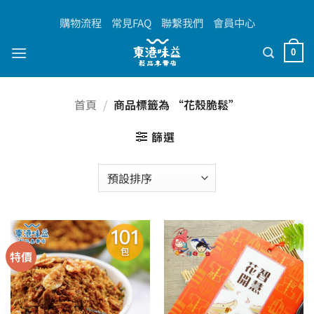
Skip
購物流程
常見FAQ
聯繫我們
會員中心
to
content
0
首頁
/
商品標籤為 “花殼脆鬆”
篩選
特價