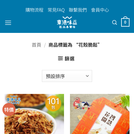
Skip
購物流程
常見FAQ
聯繫我們
會員中心
to
content
0
首頁
/
商品標籤為 “花殼脆鬆”
篩選
特價