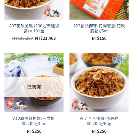
A07花殼脆鬆 (200g/夾鏈袋
A22鬆品御守-花開智慧(花殼
裝)×101盒
脆鬆)/Set
原
目
NT$
25,250
NT$
21,463
NT$
150
始
前
價
價
格：
格：
NT$25,250。
NT$21,463。
已售完
A12原味鮭魚鬆/三文魚
A07 全台獨賣-花殼脆
鬆-200g/Can
鬆-200g/Bag
NT$
250
NT$
250