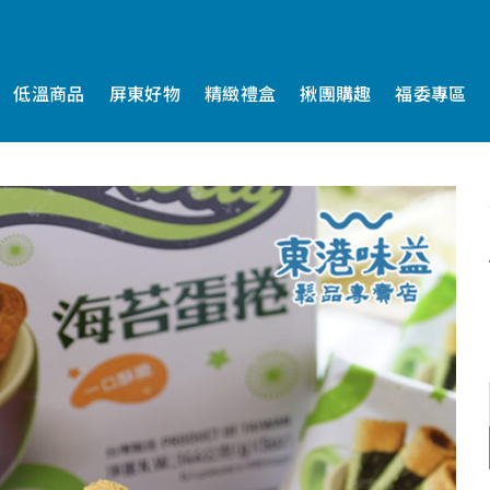
低溫商品
屏東好物
精緻禮盒
揪團購趣
福委專區