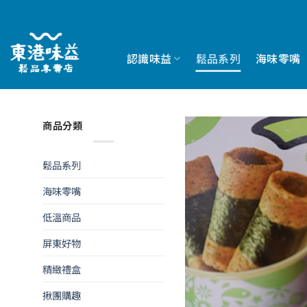
Skip
to
content
認識味益
鬆品系列
海味零嘴
商品分類
鬆品系列
海味零嘴
低溫商品
屏東好物
精緻禮盒
揪團購趣