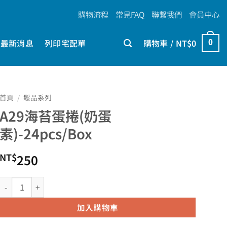
購物流程
常見FAQ
聯繫我們
會員中心
最新消息
列印宅配單
購物車 /
NT$
0
0
首頁
/
鬆品系列
A29海苔蛋捲(奶蛋
素)-24pcs/Box
NT$
250
A29海苔蛋捲(奶蛋素)-24pcs/Box 數量
加入購物車