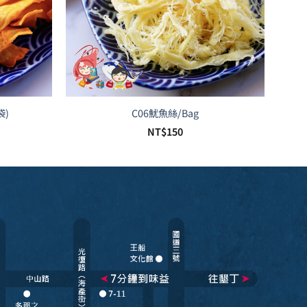
袋)
C06魷魚絲/Bag
NT$
150