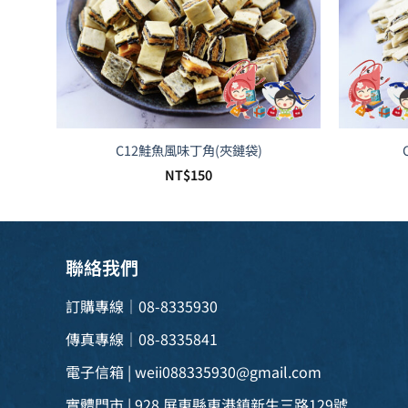
C12鮭魚風味丁角(夾鏈袋)
NT$
150
聯絡我們
訂購專線｜08-8335930
傳真專線｜08-8335841
電子信箱 |
weii088335930@gmail.com
實體門市 | 928 屏東縣東港鎮新生三路129號