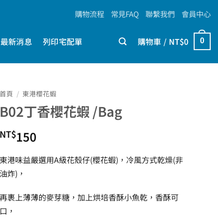
購物流程
常見FAQ
聯繫我們
會員中心
最新消息
列印宅配單
購物車 /
NT$
0
0
首頁
/
東港櫻花蝦
B02丁香櫻花蝦 /Bag
NT$
150
東港味益嚴選用A級花殼仔(櫻花蝦)，冷風方式乾燥(非
油炸)，
再裹上薄薄的麥芽糖，加上烘培香酥小魚乾，香酥可
口，