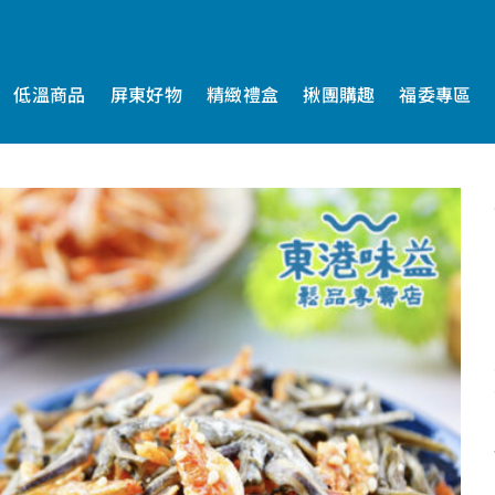
低溫商品
屏東好物
精緻禮盒
揪團購趣
福委專區