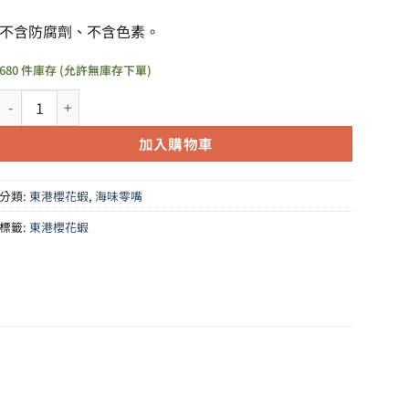
不含防腐劑、不含色素。
680 件庫存 (允許無庫存下單)
B02丁香櫻花蝦 /Bag 數量
加入購物車
分類:
東港櫻花蝦
,
海味零嘴
標籤:
東港櫻花蝦