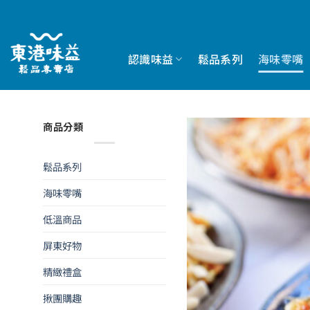
Skip
to
content
認識味益
鬆品系列
海味零嘴
商品分類
鬆品系列
海味零嘴
低溫商品
屏東好物
精緻禮盒
揪團購趣