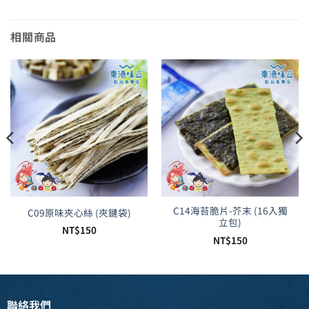
相關商品
C14海苔脆片-芥末 (16入獨
C09原味夾心絲 (夾鏈袋)
立包)
NT$
150
NT$
150
聯絡我們