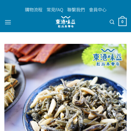
Skip
購物流程
常見FAQ
聯繫我們
會員中心
to
content
0