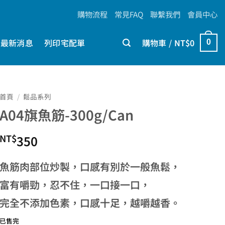
購物流程
常見FAQ
聯繫我們
會員中心
最新消息
列印宅配單
購物車 /
NT$
0
0
首頁
/
鬆品系列
A04旗魚筋-300g/Can
NT$
350
魚筋肉部位炒製，口感有別於一般魚鬆，
富有嚼勁，忍不住，一口接一口，
完全不添加色素，口感十足，越嚼越香。
已售完