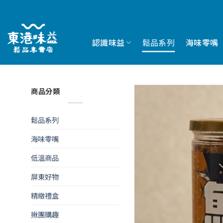
Skip
to
content
認識味益
鬆品系列
海味零嘴
商品分類
鬆品系列
海味零嘴
低溫商品
屏東好物
精緻禮盒
揪團購趣