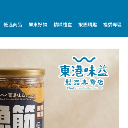
低溫商品
屏東好物
精緻禮盒
揪團購趣
福委專區