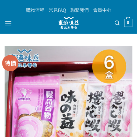
Skip
購物流程
常見FAQ
聯繫我們
會員中心
to
content
0
特價