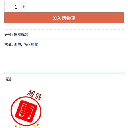
格：
格：
E26花花禮盒(6盒/禮盒)×6盒 數量
NT$5,160。
NT$4,900。
加入購物車
分類:
揪團購趣
標籤:
團購
,
花花禮盒
描述