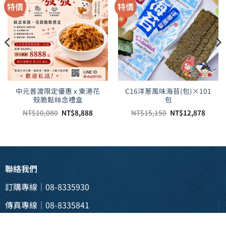
特價
特價
中元普渡限定優惠 x 東港花
C16洋蔥風味海苔(包)×101
殼脆鬆絲念禮盒
包
原
目
原
目
NT$
10,080
NT$
8,888
NT$
15,150
NT$
12,878
始
前
始
前
價
價
價
價
格：
格：
格：
格：
21,463。
NT$10,080。
NT$8,888。
NT$15,150。
NT$1
聯絡我們
訂購專線｜08-8335930
傳真專線｜08-8335841
電子信箱 |
weii088335930@gmail.com