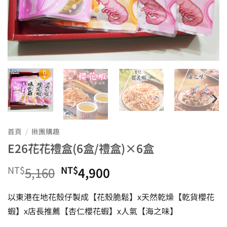
首頁
/
揪團購趣
E26花花禮盒(6盒/禮盒)×6盒
NT$
原
NT$
目
5,160
4,900
始
前
以東港在地花殼仔製成【花殼脆鬆】x天然乾燥【乾貨櫻花
蝦】x店長推薦【杏仁櫻花蝦】x人氣【海之味】
價
價