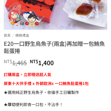
首頁
/
精緻禮盒
E20一口野生烏魚子(兩盒)再加贈一包鮪魚
鬆蛋捲
NT$
原
NT$
目
1,465
1,400
始
前
訂購兩盒，立即贈送超人氣
價
價
屏東十大伴手禮 x 外銷歐洲x 一口鮪魚鬆蛋捲1包
★選用純正野生烏魚子，依循手工日曬製作
格：
格：
NT$1,465。
NT$1,400。
★
厚切
便利即食一口包，不沾手！