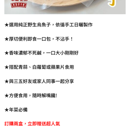
★選用純正野生烏魚子，依循手工日曬製作
★厚切便利即食一口包，不沾手！
★香味濃郁不死鹹，一口大小剛剛好
★搭配青蒜、白蘿蔔或蘋果片食用
★與三五好友或家人同事一起分享
★方便食用，隨時解嘴饞!
★年菜必備
訂購兩盒，立即贈送超人氣