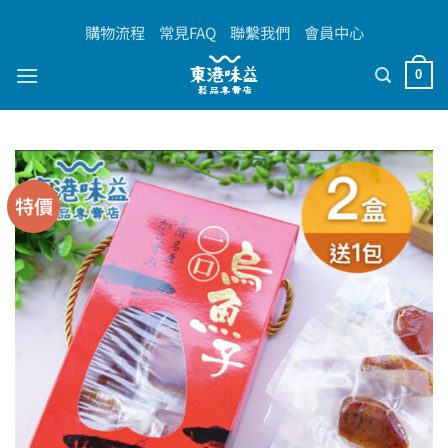
Skip
購物流程
常見FAQ
聯繫我們
會員中心
to
content
0
特價