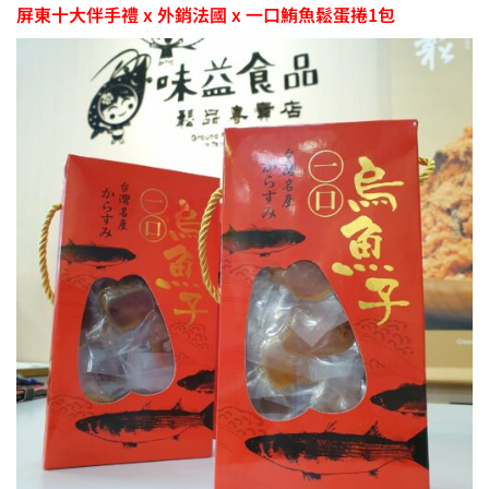
屏東十大伴手禮 x 外銷法國 x 一口鮪魚鬆蛋捲1包