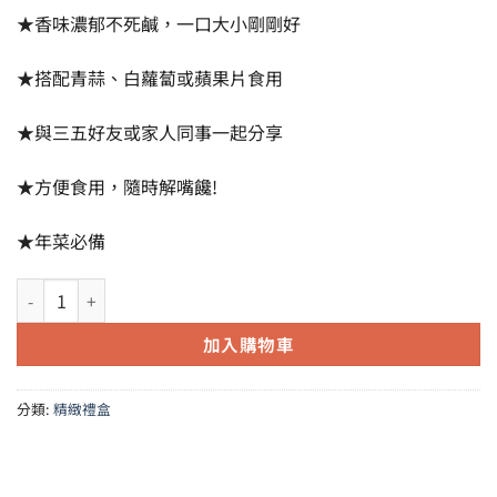
★香味濃郁不死鹹，一口大小剛剛好
★搭配青蒜、白蘿蔔或蘋果片食用
★與三五好友或家人同事一起分享
★方便食用，隨時解嘴饞!
★
年菜必備
E20一口野生烏魚子(兩盒)再加贈一包鮪魚鬆蛋捲 數量
加入購物車
分類:
精緻禮盒