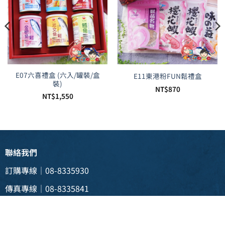
E07六喜禮盒 (六入/罐裝/盒
E11東港粉FUN鬆禮盒
裝)
NT$
870
NT$
1,550
聯絡我們
2。
訂購專線｜08-8335930
傳真專線｜08-8335841
電子信箱 |
weii088335930@gmail.com
實體門市 | 928 屏東縣東港鎮新生三路129號