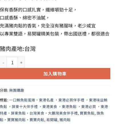
保有香酥的口感扎實，纖維嚼勁十足，
NT$25,250。
NT$21,463。
口感香酥、綿密不油膩，
充滿豬肉鬆的香氣，完全沒有豬腥味，老少咸宜
以專業雙語，易開罐精美包裝，帶出國送禮，都很適合
豬肉產地:台灣
A10原味豬肉鬆(200g/易開罐)×101罐★雙潔淨認證★ 數量
加入購物車
分類:
揪團購趣
標籤:
一口鮪魚鬆蛋捲，東港名產 ，東港必買伴手禮 ，東港味益鮪
魚鬆 ，屏東十大伴手禮 ，東港美食 ，東港魚鬆 ，東港必買 ，東港
特產，屏東魚鬆，台灣美食，大鵬灣美食伴手禮
,
寶寶魚鬆
,
旗魚
鬆，寶寶豬肉鬆，寶寶肉鬆
,
易開罐
,
豬肉鬆