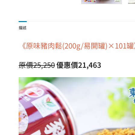
描述
《原味豬肉鬆(200g/易開罐)×101
原價
25,250
優惠價21,463