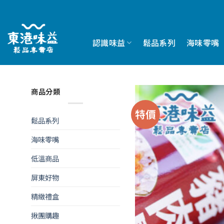
Skip
to
content
認識味益
鬆品系列
海味零嘴
商品分類
特價
鬆品系列
海味零嘴
低溫商品
屏東好物
精緻禮盒
揪團購趣