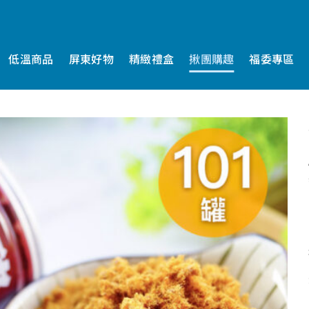
低溫商品
屏東好物
精緻禮盒
揪團購趣
福委專區