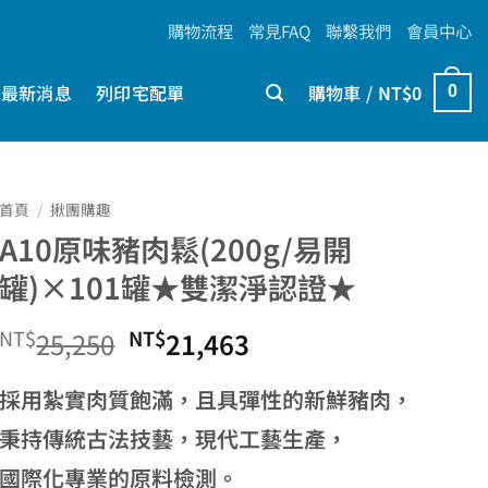
購物流程
常見FAQ
聯繫我們
會員中心
最新消息
列印宅配單
購物車 /
NT$
0
0
首頁
/
揪團購趣
A10原味豬肉鬆(200g/易開
罐)×101罐★雙潔淨認證★
NT$
原
NT$
目
25,250
21,463
始
前
採用紮實肉質飽滿，且具彈性的新鮮豬肉，
價
價
秉持傳統古法技藝，現代工藝生產，
國際化專業的原料檢測。
格：
格：