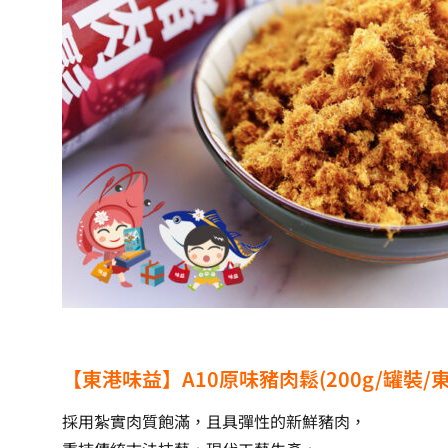
【東港味益】A10原味豬肉鬆(200g/罐裝/
採用紮實肉質飽滿，且具彈性的新鮮豬肉，